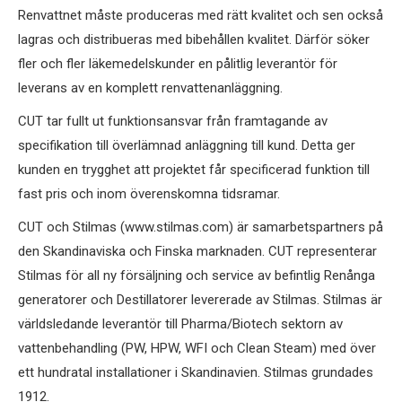
Renvattnet måste produceras med rätt kvalitet och sen också
lagras och distribueras med bibehållen kvalitet. Därför söker
fler och fler läkemedelskunder en pålitlig leverantör för
leverans av en komplett renvattenanläggning.
CUT tar fullt ut funktionsansvar från framtagande av
specifikation till överlämnad anläggning till kund. Detta ger
kunden en trygghet att projektet får specificerad funktion till
fast pris och inom överenskomna tidsramar.
CUT och Stilmas (www.stilmas.com) är samarbetspartners på
den Skandinaviska och Finska marknaden. CUT representerar
Stilmas för all ny försäljning och service av befintlig Renånga
generatorer och Destillatorer levererade av Stilmas. Stilmas är
världsledande leverantör till Pharma/Biotech sektorn av
vattenbehandling (PW, HPW, WFI och Clean Steam) med över
ett hundratal installationer i Skandinavien. Stilmas grundades
1912.